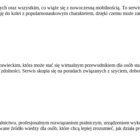
ch oraz wszystkim, co wiąże się z nowoczesną mobilnością. To serwis t
 pasję do kolei z popularnonaukowym charakterem, dzięki czemu może 
rawieckim, która może stać się wirtualnym przewodnikiem dla osób sta
je zdolności. Serwis skupia się na poradach związanych z szyciem, do
ralnictwu, profesjonalnym rozwiązaniom pralniczym, urządzeniom wyko
źródło wiedzy dla osób, które chcą lepiej zrozumieć, jak działa profe