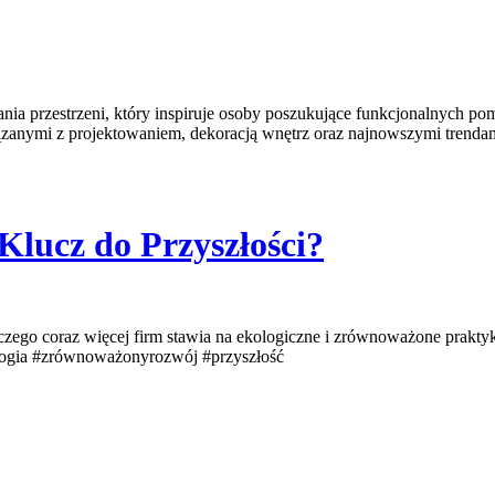
a przestrzeni, który inspiruje osoby poszukujące funkcjonalnych pomy
wiązanymi z projektowaniem, dekoracją wnętrz oraz najnowszymi trenda
lucz do Przyszłości?
ego coraz więcej firm stawia na ekologiczne i zrównoważone praktyk
ologia #zrównoważonyrozwój #przyszłość