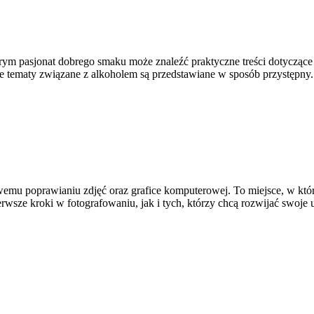
órym pasjonat dobrego smaku może znaleźć praktyczne treści dotyczące
dzie tematy związane z alkoholem są przedstawiane w sposób przystępny
wemu poprawianiu zdjęć oraz grafice komputerowej. To miejsce, w któr
sze kroki w fotografowaniu, jak i tych, którzy chcą rozwijać swoje umie