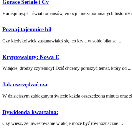
Gorące Seriale i Cy
Harlequiny.pl – świat romansów, emocji i niezapomnianych historiiHa
Poznaj tajemnice bil
Czy kiedykolwiek zastanawiałeś⁢ się, co kryją w sobie bilanse ...
Kryptowaluty: Nowa E
Witajcie, drodzy czytelnicy! Dziś chcemy ⁣poruszyć temat, który od ...
Jak oszczędzać cza
W dzisiejszym zabieganym świecie każda oszczędzona minuta oraz zł
Dywidenda kwartalna:
Czy⁢ wiesz, że ⁢inwestowanie w akcje może‍ być równoznaczne ...